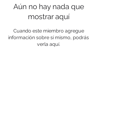
Aún no hay nada que
mostrar aquí
Cuando este miembro agregue
información sobre sí mismo, podrás
verla aquí.
AVERAGE TEACHER SALARY (A.R.S. §
15-
189.05)
, as added by Laws 2018, Ch. 285, §3
1. Average salary of all teachers employed in FY 2027
$53,117
2. Average salary of all teachers employed in FY 2026
$47,704
3. Increase in average teacher salary from FY 2026
$1,513
Percentage increase
11.3%
6711 E. 2nd Street
Prescott Valley, AZ 86314-2657